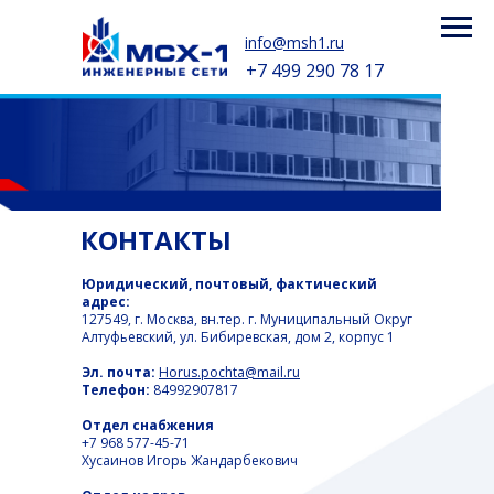
info@msh1.ru
+7 499 290 78 17
КОНТАКТЫ
Юридический, почтовый, фактический
адрес:
127549, г. Москва, вн.тер. г. Муниципальный Округ
Алтуфьевский, ул. Бибиревская, дом 2, корпус 1
УСЛУГИ
ВАКАНСИИ
ОБЪЕКТ
Эл. почта:
Horus.pochta@mail.ru
Телефон:
84992907817
Отдел снабжения
+7 968 577-45-71
Хусаинов Игорь Жандарбекович